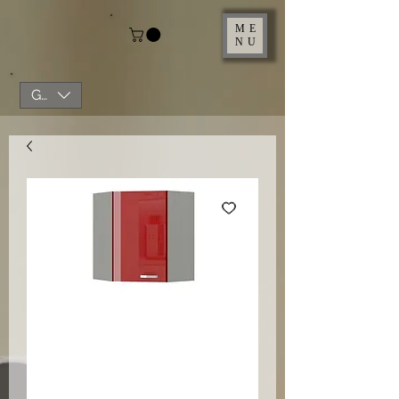
ME
NU
GBP (£)