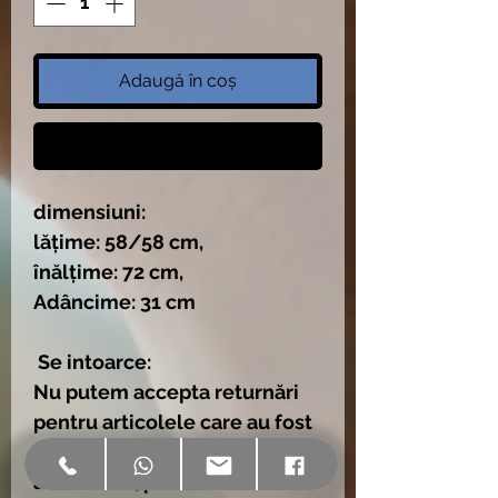
Adaugă în coș
Cumpără acum
dimensiuni:
lățime: 58/58 cm,
înălțime: 72 cm,
Adâncime: 31 cm
Se intoarce:
Nu putem accepta returnări
pentru articolele care au fost
asamblate sau parțial
asamblate, produsele trebuie