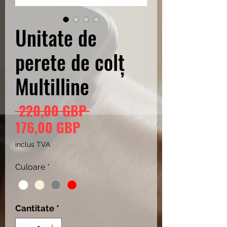
Unitate de
perete de colț
Multilline
Preț
 220,00 GBP 
Preț
normal
176,00 GBP
redus
inclus TVA
Culoare
*
Cantitate
*