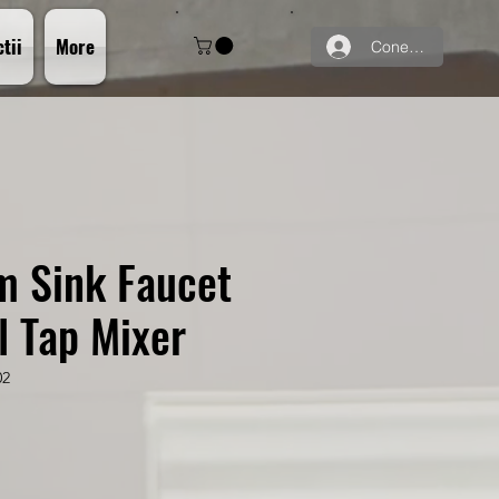
tii
More
Conectează-te
m Sink Faucet
l Tap Mixer
02
Preț