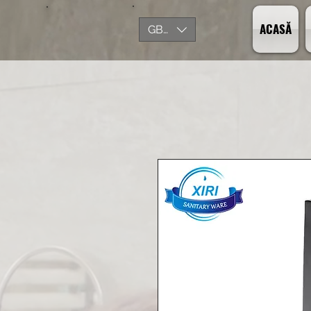
ACASĂ
GBP (£)