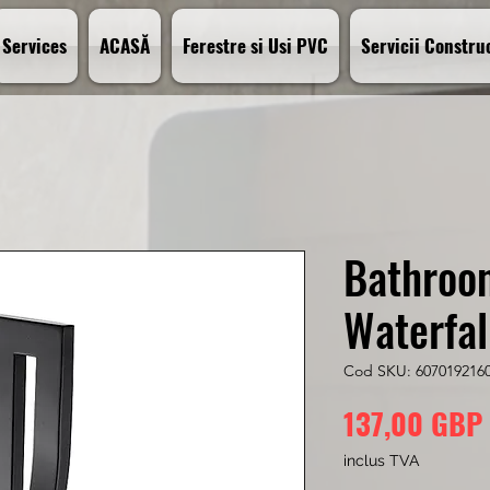
Services
ACASĂ
Ferestre si Usi PVC
Servicii Construc
Bathroo
Waterfal
Cod SKU: 607019216
137,00 GBP
inclus TVA