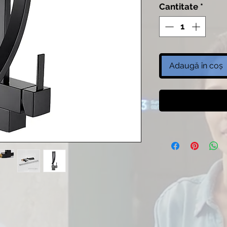
Cantitate
*
Adaugă în coș
C